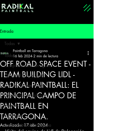
Entrada
Todas
Paintball en Tarragona
Todas
16 feb 2024
2 min de lectura
OFF ROAD SPACE EVENT -
Cumpleaños en Tarragona
TEAM BUILDING LIDL -
Off Road Space Event
RADIKAL PAINTBALL: EL
El Zulo : Escape Room
PRINCIPAL CAMPO DE
Despedidas de solteros
PAINTBALL EN
Barbacoa
TARRAGONA.
Estrategias
Actualizado:
Precio Paintball Tarragona
17 abr 2024