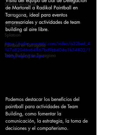
Visita del equipo de Lidl de Delegación 
Salidas escolares
de Martorell a Radikal Paintball en 
Escenarios
Tarragona, ideal para eventos 
empresariales y actividades de team 
Tus Fotos
building al aire libre.
Splatoon
https://video.wixstatic.com/video/a32bed_4
Paintball en Tarragona
f47a82046a64867bd9bb404a1b34802/1
Team Building en Tarragona
080p/mp4/file.mp4
Podemos destacar los beneficios del 
paintball para actividades de Team 
Building, como fomentar la 
comunicación, la estrategia, la toma de 
decisiones y el compañerismo.