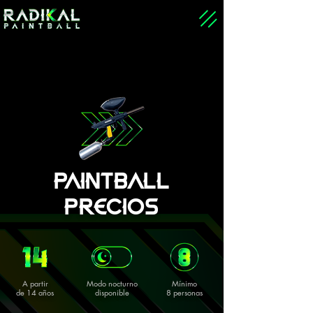
PAINTBALL
PRECIOS
A partir
Modo nocturno
Mínimo
de 14 años
disponible
8 personas