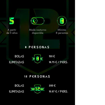
A partir
Modo nocturno
Mínimo
de 5 años
disponible
8 personas
8 PERSONAS
BOLAS
150 E
ILIMITADAS
18.75 E / PERS.
12 PERSONAS
BOLAS
200 E
ILIMITADAS
16.67 E / PERS.