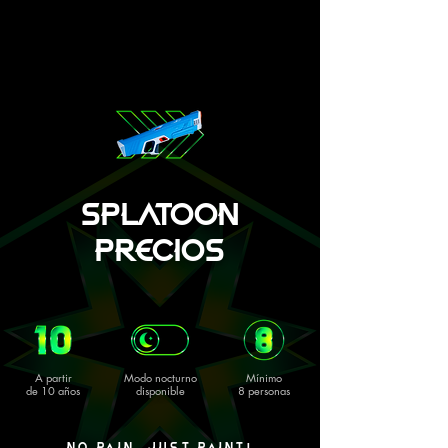
SPLATOON
PRECIOS
A partir
Modo nocturno
Mínimo
de 10 años
disponible
8 personas
NO PAIN, JUST PAINT!