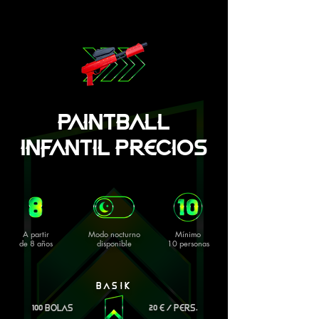
PAINTBALL
INFANTIL PRECIOS
A partir
Modo nocturno
Mínimo
de 8 años
disponible
10 personas
BASIK
100 BOLAS
20 E / PERS.