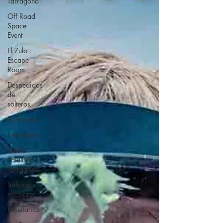
Tarragona
Off Road
Space
Event
El Zulo :
Escape
Room
Despedidas
de
solteros
Barbacoa
Estrategias
Precio
Paintball
Tarragona
Salidas
escolares
Escenarios