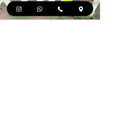
Paintball en Tarragona
17 abr 2024
2 min de lectura
DESCUBRE LAS MEJORES
ACTIVIDADES PARA GRUPOS
DE ESCOLARES EN