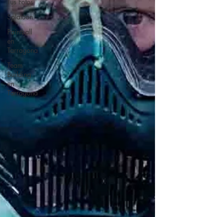
Tus Fotos
Splatoon
Paintball
en
Tarragona
Team
Building
en
Tarragona