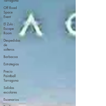
Tarragona
Off Road
Space
Event
El Zulo :
Escape
Room
Despedidas
de
solteros
Barbacoa
Estrategias
Precio
Paintball
Tarragona
Salidas
escolares
Escenarios