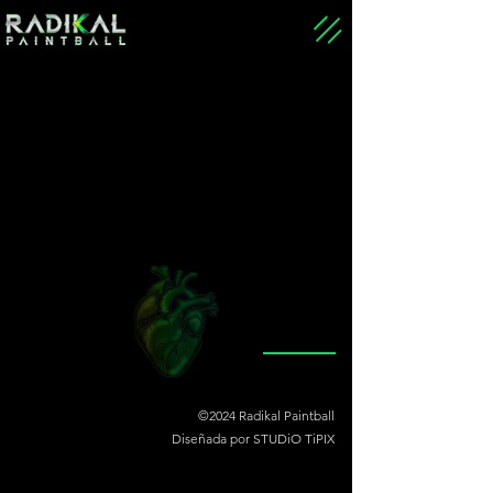
©
2024
Radikal Paintball
Diseñada por
STUDiO TiPIX