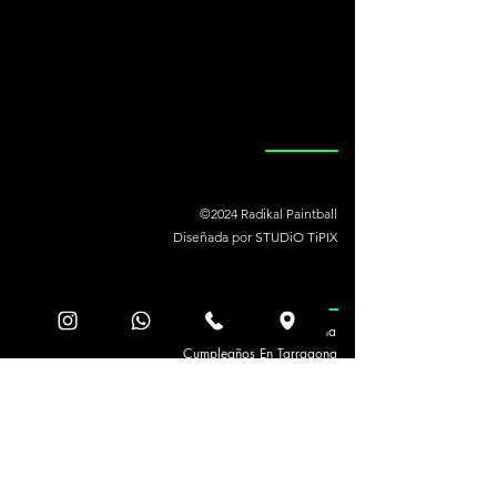
©
2024
Radikal Paintball
Diseñada por
STUDiO TiPIX
Blog Paintball Tarragona
Cumpleaños En Tarragona
Oferta Especial
Paintball Precio
Comida de Empresa en Tarragona