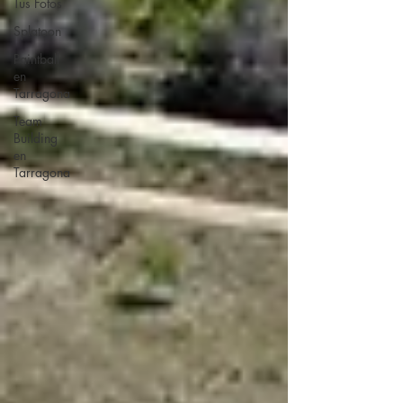
Tus Fotos
Splatoon
Paintball
en
Tarragona
Team
Building
en
Tarragona