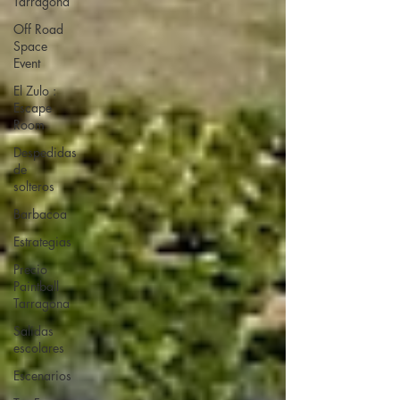
Tarragona
Off Road
Space
Event
El Zulo :
Escape
Room
Despedidas
de
solteros
Barbacoa
Estrategias
Precio
Paintball
Tarragona
Salidas
escolares
Escenarios