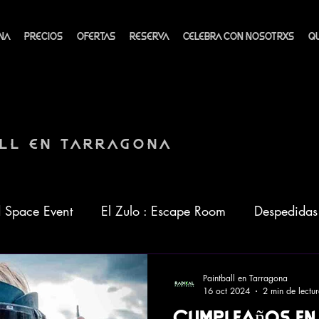
NA
PRECIOS
OFERTAS
RESERVA
CELEBRA CON NOSOTRXS
Q
ALL EN TARRAGONA
 Space Event
El Zulo : Escape Room
Despedidas 
l Tarragona
Salidas escolares
Escenarios
Tus 
Paintball en Tarragona
16 oct 2024
2 min de lectu
Cumpleaños en