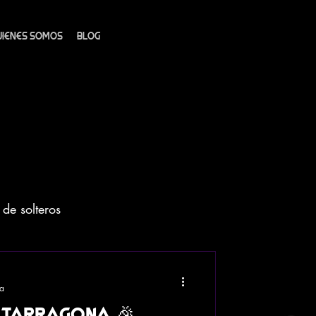
UIENES SOMOS
BLOG
de solteros
Fotos
Splatoon
ra
 tarragona 🎉